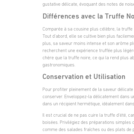
gustative délicate, évoquant des notes de noi
Différences avec la Truffe No
Comparée à sa cousine plus célèbre, la truffe n
Tout d’abord, elle se cultive bien plus facilem
plus, sa saveur moins intense et son arôme plu
recherchent une expérience truffée plus légère
chère que la truffe noire, ce qui la rend plus 
gastronomiques.
Conservation et Utilisation
Pour profiter pleinement de la saveur délicate de
conserver. Enveloppez-la délicatement dans un
dans un récipient hermétique, idéalement dans
I
l est crucial de ne pas cuire la truffe d’été, c
boisées. Privilégiez des préparations simples q
comme des salades fraîches ou des plats de 