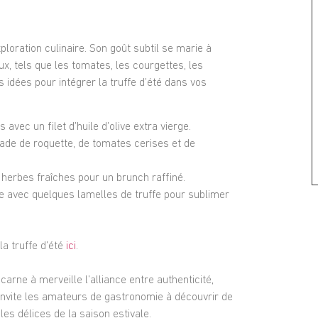
exploration culinaire. Son goût subtil se marie à
ux, tels que les tomates, les courgettes, les
 idées pour intégrer la truffe d’été dans vos
avec un filet d’huile d’olive extra vierge.
lade de roquette, de tomates cerises et de
 herbes fraîches pour un brunch raffiné.
 avec quelques lamelles de truffe pour sublimer
la truffe d’été
ici
.
carne à merveille l’alliance entre authenticité,
e invite les amateurs de gastronomie à découvrir de
es délices de la saison estivale.