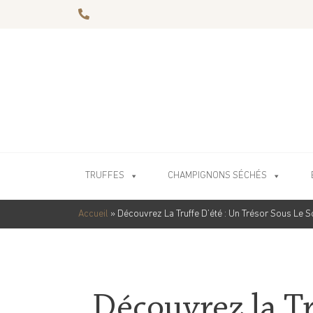
TRUFFES
CHAMPIGNONS SÉCHÉS
Accueil
»
Découvrez La Truffe D’été : Un Trésor Sous Le So
Découvrez la Tr