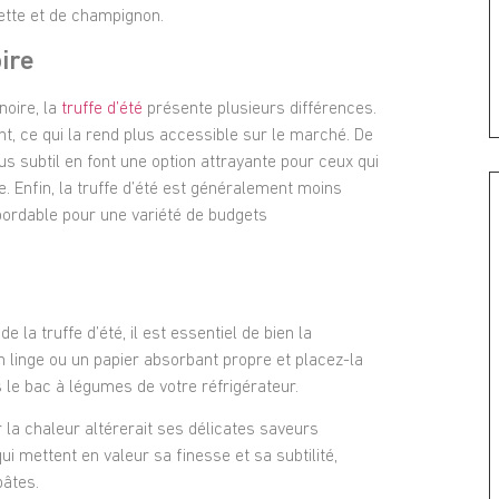
sette et de champignon.
ire
oire, la
truffe d’été
présente plusieurs différences.
ent, ce qui la rend plus accessible sur le marché. De
s subtil en font une option attrayante pour ceux qui
. Enfin, la truffe d’été est généralement moins
abordable pour une variété de budgets
 la truffe d’été, il est essentiel de bien la
 linge ou un papier absorbant propre et placez-la
 le bac à légumes de votre réfrigérateur.
ar la chaleur altérerait ses délicates saveurs
ui mettent en valeur sa finesse et sa subtilité,
pâtes.