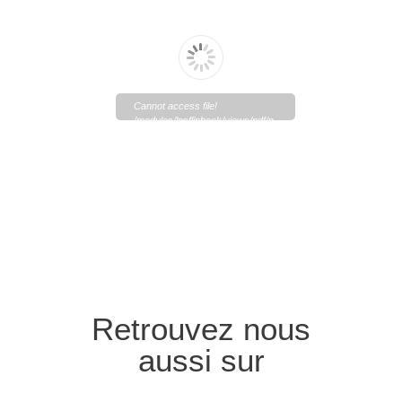
Cannot access file!
/modules/lpsflipbook/views/pdf/p
df_11_1.pdf
Retrouvez nous
aussi sur