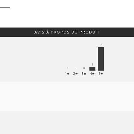
AVIS À PROPOS DU PRODUIT
7
1
0
0
0
1★
2★
3★
4★
5★