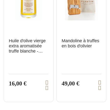
r
a
i
s
o
n
Huile d'olive vierge
Mandoline à truffes
extra aromatisée
en bois d'olivier
truffe blanche -
100ml
16,00 €
49,00 €
V
V
A
A
i
i
j
j
e
e
o
o
u
u
w
w
t
t
p
p
e
e