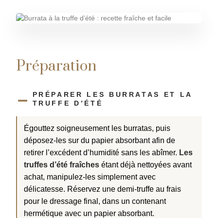
r
r
r
r
a
a
o
o
u
u
p
p
d
d
a
a
u
u
n
n
i
i
c
c
e
e
t
t
r
r
Préparation
PRÉPARER LES BURRATAS ET LA
TRUFFE D’ÉTÉ
Égouttez soigneusement les burratas, puis
déposez-les sur du papier absorbant afin de
retirer l’excédent d’humidité sans les abîmer.
Les
truffes d’été fraîches
étant déjà nettoyées avant
achat, manipulez-les simplement avec
délicatesse. Réservez une demi-truffe au frais
pour le dressage final, dans un contenant
hermétique avec un papier absorbant.