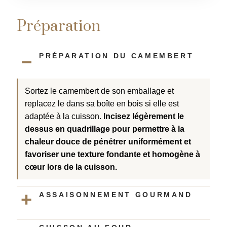
i
i
c
c
e
e
t
t
r
r
Préparation
PRÉPARATION DU CAMEMBERT
Sortez le camembert de son emballage et
replacez le dans sa boîte en bois si elle est
adaptée à la cuisson.
Incisez légèrement le
dessus en quadrillage pour permettre à la
chaleur douce de pénétrer uniformément et
favoriser une texture fondante et homogène à
cœur lors de la cuisson.
ASSAISONNEMENT GOURMAND