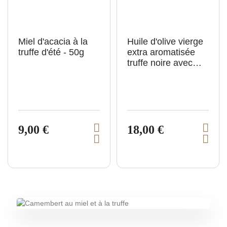
n
Miel d'acacia à la
Huile d'olive vierge
truffe d'été - 50g
extra aromatisée
truffe noire avec
morceaux - 100ml
9,00 €
18,00 €
V
V
A
A
i
i
j
j
e
e
o
o
u
u
w
w
t
t
p
p
e
e
r
r
r
r
a
a
o
o
u
u
p
p
d
d
a
a
u
u
n
n