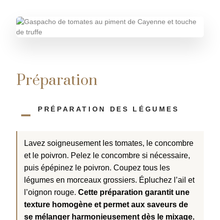
r
r
a
o
u
p
d
a
u
n
i
c
e
t
r
Préparation
PRÉPARATION DES LÉGUMES
Lavez soigneusement les tomates, le concombre
et le poivron. Pelez le concombre si nécessaire,
puis épépinez le poivron. Coupez tous les
légumes en morceaux grossiers. Épluchez l’ail et
l’oignon rouge.
Cette préparation garantit une
texture homogène et permet aux saveurs de
se mélanger harmonieusement dès le mixage.