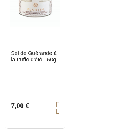
t
t
r
r
Sel de Guérande à
la truffe d'été - 50g
7,00 €
V
A
i
j
e
o
u
w
t
p
e