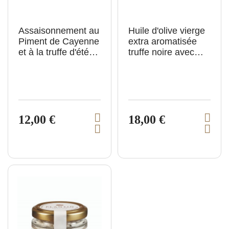
Assaisonnement au
Huile d'olive vierge
Piment de Cayenne
extra aromatisée
et à la truffe d'été
truffe noire avec
3% aromatisé - 50g
morceaux - 100ml
12,00 €
18,00 €
V
V
A
A
i
i
j
j
e
e
o
o
u
u
w
w
t
t
p
p
e
e
r
r
r
r
a
a
o
o
u
u
p
p
d
d
a
a
u
u
n
n
i
i
c
c
e
e