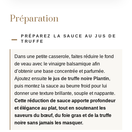
i
i
c
c
e
e
t
t
r
r
Préparation
PRÉPAREZ LA SAUCE AU JUS DE
TRUFFE
Dans une petite casserole, faites réduire le fond
de veau avec le vinaigre balsamique afin
d’obtenir une base concentrée et parfumée.
Ajoutez ensuite
le jus de truffe noire Plantin
,
puis montez la sauce au beurre froid pour lui
donner une texture brillante, souple et nappante.
Cette réduction de sauce apporte profondeur
et élégance au plat, tout en soutenant les
saveurs du bœuf, du foie gras et de la truffe
noire sans jamais les masquer.