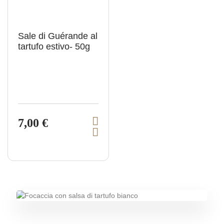
Sale di Guérande al
tartufo estivo- 50g
7,00 €
V
A
i
g
e
g
i
w
u
p
n
g
r
i
o
a
l
d
c
u
a
r
c