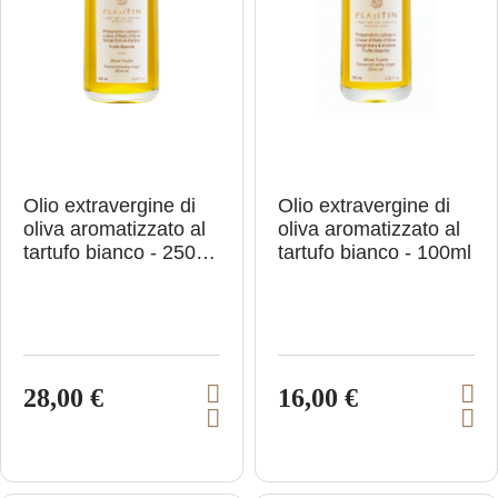
r
t
t
e
l
l
o
Olio extravergine di
Olio extravergine di
oliva aromatizzato al
oliva aromatizzato al
tartufo bianco - 250
tartufo bianco - 100ml
ml
28,00 €
16,00 €
V
V
A
A
i
i
g
g
e
e
g
g
i
i
w
w
u
u
p
p