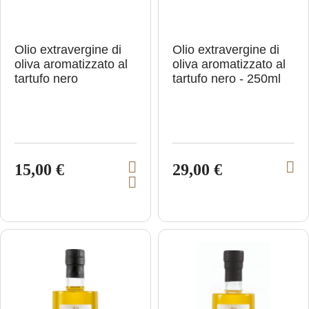
Olio extravergine di
Olio extravergine di
oliva aromatizzato al
oliva aromatizzato al
tartufo nero
tartufo nero - 250ml
15,00 €
29,00 €
V
V
A
i
i
g
e
e
g
i
w
w
u
p
p
n
g
r
r
i
o
o
a
l
d
d
c
u
u
a
r
c
c