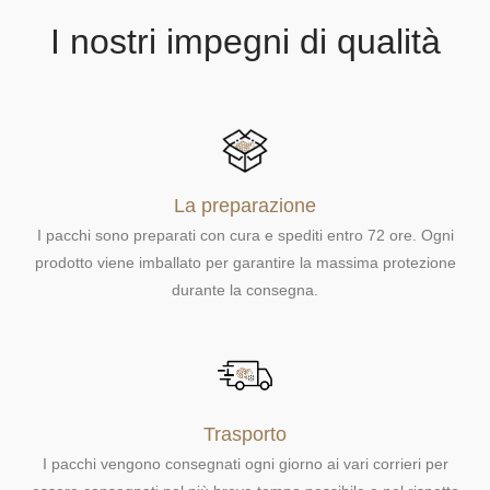
r
r
t
t
e
e
I nostri impegni di qualità
l
l
l
l
o
o
La preparazione
I pacchi sono preparati con cura e spediti entro 72 ore. Ogni
prodotto viene imballato per garantire la massima protezione
durante la consegna.
Trasporto
I pacchi vengono consegnati ogni giorno ai vari corrieri per