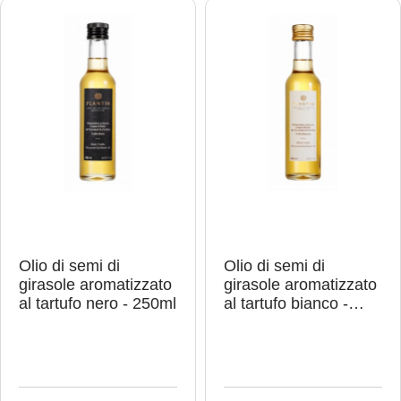
n
n
g
g
r
r
i
i
o
o
a
a
l
l
d
d
c
c
u
u
a
a
r
r
c
c
r
r
t
t
e
e
l
l
l
l
o
o
Olio di semi di
Olio di semi di
girasole aromatizzato
girasole aromatizzato
al tartufo nero - 250ml
al tartufo bianco -
250ml