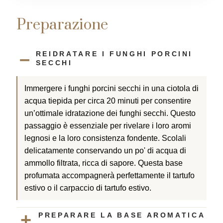
r
c
i
r
t
n
e
Preparazione
l
a
l
i
o
s
REIDRATARE I FUNGHI PORCINI
o
SECCHI
n
Immergere i funghi porcini secchi in una ciotola di
acqua tiepida per circa 20 minuti per consentire
un’ottimale idratazione dei funghi secchi. Questo
passaggio è essenziale per rivelare i loro aromi
legnosi e la loro consistenza fondente. Scolali
delicatamente conservando un po' di acqua di
ammollo filtrata, ricca di sapore. Questa base
profumata accompagnerà perfettamente il tartufo
estivo o il carpaccio di tartufo estivo.
PREPARARE LA BASE AROMATICA