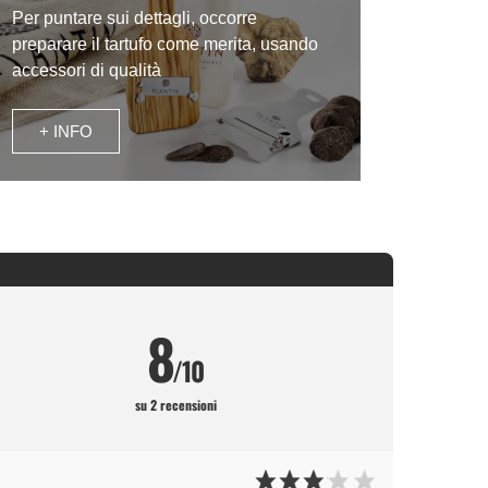
Per puntare sui dettagli, occorre
preparare il tartufo come merita, usando
accessori di qualità
+ INFO
8
/10
su 2 recensioni