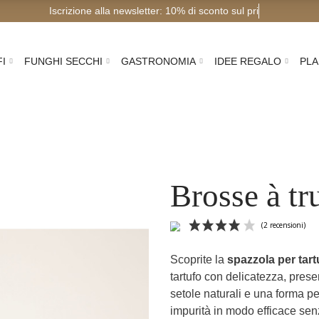
Iscrizione alla newsletter: 10% di sconto sul primo ordine
FI
FUNGHI SECCHI
GASTRONOMIA
IDEE REGALO
PLA
Brosse à tr
Scoprite la
spazzola per tart
tartufo con delicatezza, pres
setole naturali e una forma pe
impurità in modo efficace sen