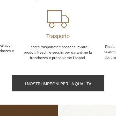
o
Trasporto
ballaggi
Restia
I nostri trasportatori possono inviare
schezza e
telefon
prodotti freschi e secchi, per garantirne la
dei pro
freschezza e preservarne i sapori.
I NOSTRI IMPEGNI PER LA QUALITÀ