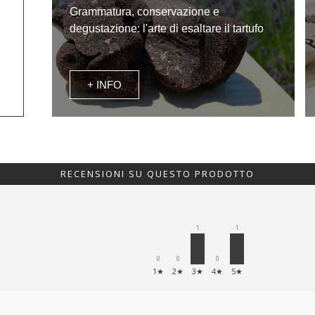
Grammatura, conservazione e
degustazione: l'arte di esaltare il tartufo
+ INFO
RECENSIONI SU QUESTO PRODOTTO
1
1
0
0
0
1★
2★
3★
4★
5★