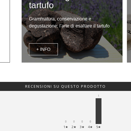
tartufo
Grammatura, conservazione e
degustazione: l'arte di esaltare il tartufo
+ INFO
RECENSIONI SU QUESTO PRODOTTO
1
0
0
0
0
1★
2★
3★
4★
5★