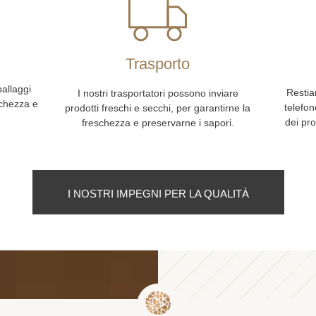
o
Trasporto
ballaggi
Restia
I nostri trasportatori possono inviare
schezza e
telefon
prodotti freschi e secchi, per garantirne la
dei pro
freschezza e preservarne i sapori.
I NOSTRI IMPEGNI PER LA QUALITÀ