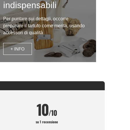
indispensabili
Per puntare sui dettagli, occorre
preparare il tartufo come merita, usando
accessori di qualità
+ INFO
10
/10
su 1 recensione