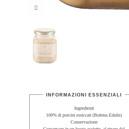
Clicca per ingrandire
INFORMAZIONI ESSENZIALI
Ingredienti
100% di porcini essiccati (Boletus Edulis)
Conservazione
Conservare in un luogo asciutto, al riparo dal