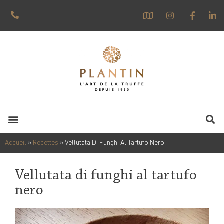
Accueil
»
Recettes
»
Vellutata Di Funghi Al Tartufo Nero
Vellutata di funghi al tartufo
nero