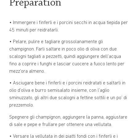
Préparation
• Immergere i finferli e i porcini secchi in acqua tiepida per
45 minuti per reidratarli.
• Pelare, pulire e tagliare grossolanamente gli
champignon. Farli saltare in poco olio di oliva con due
scalogni tagliati a pezzetti, quindi aggiungere dell’acqua
fino a coprire i funghi e lasciar cuocere a fuoco lento per
mezz’ora almeno.
• Asciugare bene i finferli e i porcini reidratati e saltarli in
olio d’oliva e burro semisalato insieme, con l’aglio
sminuzzato, gli altri due scalogni a fettine sottili e un po’ di
prezzemolo.
Spegnere gli champignon, aggiungere la panna, aggiustare
di sale e pepe e frullare per ottenere una vellutata.
• Versare la vellutata in dei piatti fondi con i finferli e i