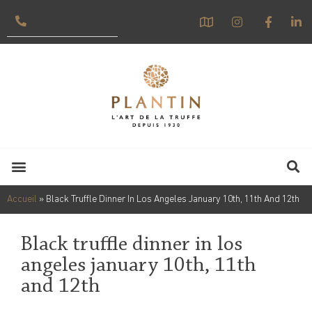
Accueil
»
Black Truffle Dinner In Los Angeles January 10th, 11th And 12th
Black truffle dinner in los
angeles january 10th, 11th
and 12th