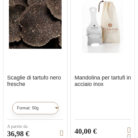
o
o
é
é
d
d
c
c
u
u
l
l
c
c
i
i
t
t
n
n
a
a
i
i
s
s
o
o
n
n
Scaglie di tartufo nero
Mandolina per tartufi in
fresche
acciaio inox
C
h
o
i
A partite da
40,00 €
s
36,98 €
V
V
i