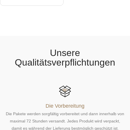
n
p
W
a
r
r
o
e
n
d
k
u
o
r
c
b
t
l
Unsere
e
g
Qualitätsverpflichtungen
e
n
Die Vorbereitung
Die Pakete werden sorgfältig vorbereitet und dann innerhalb von
maximal 72 Stunden versandt. Jedes Produkt wird verpackt,
damit es während der Lieferung bestmöglich geschützt ist.