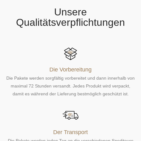
b
b
t
t
l
l
Unsere
e
e
g
g
Qualitätsverpflichtungen
e
e
n
n
Die Vorbereitung
Die Pakete werden sorgfältig vorbereitet und dann innerhalb von
maximal 72 Stunden versandt. Jedes Produkt wird verpackt,
damit es während der Lieferung bestmöglich geschützt ist.
Der Transport
Die Pakete werden jeden Tag an die verschiedenen Spediteure