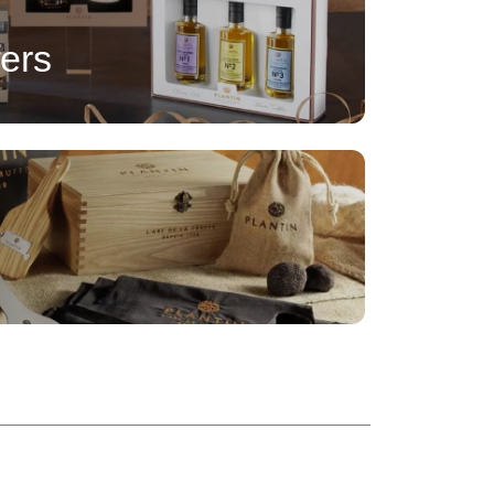
ers
(2 noten)