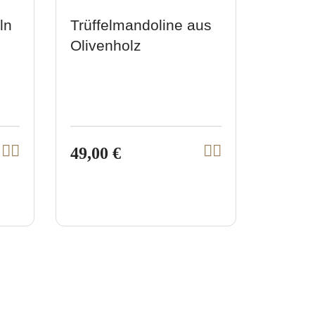
ln
Trüffelmandoline aus
Olivenholz
49,00 €
I
I
V
V
n
n
i
i
d
d
e
e
e
e
n
n
w
w
W
W
a
a
p
p
r
r
r
r
e
e
n
n
o
o
k
k
d
d
o
o
r
r
u
u
b
b
c
c
l
l
e
e
t
t
g
g