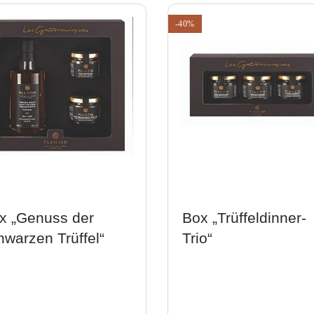
-40%
x „Genuss der
Box „Trüffeldinner-
hwarzen Trüffel“
Trio“