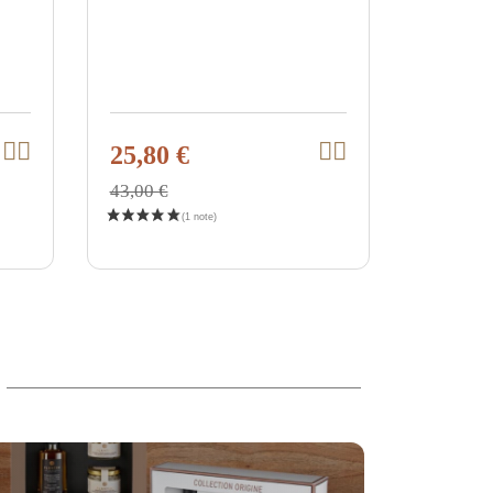
25,80 €
I
I
V
V
n
n
i
i
d
d
43,00 €
e
e
e
e
n
n
w
w
W
W
a
a
p
p
r
r
r
r
e
e
n
n
o
o
k
k
d
d
o
o
r
r
u
u
b
b
c
c
l
l
e
e
t
t
g
g
e
e
n
n