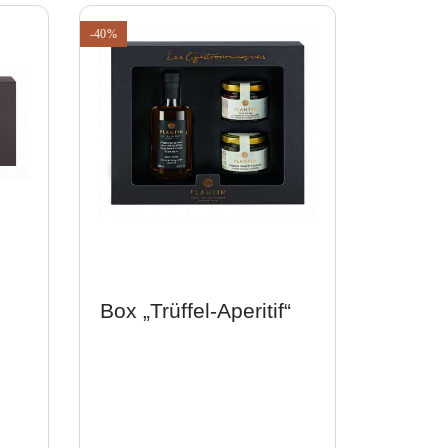
-40%
Box „Trüffel-Aperitif“