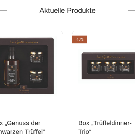
Aktuelle Produkte
-40%
x „Genuss der
Box „Trüffeldinner-
hwarzen Trüffel“
Trio“