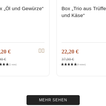
x „Öl und Gewürze“
Box „Trio aus Trüffe
und Käse“
,20 €
22,20 €
I
V
n
i
d
00 €
37,00 €
e
e
n
w
W
a
p
r
r
e
n
o
k
d
o
r
u
b
c
l
MEHR SEHEN
e
t
g