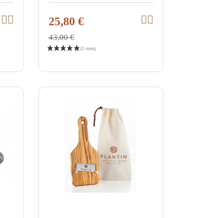
25,80 €
I
I
V
V
n
n
i
i
d
d
43,00 €
e
e
e
e
n
n
w
w
W
W
a
a
p
p
r
r
r
r
e
e
n
n
o
o
k
k
d
d
o
o
r
r
u
u
b
b
c
c
l
l
e
e
t
t
g
g
e
e
n
n