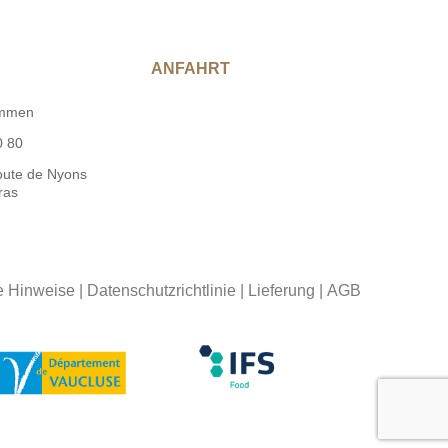
ANFAHRT
ommen
0 80
oute de Nyons
ras
e Hinweise
|
Datenschutzrichtlinie
|
Lieferung
|
AGB