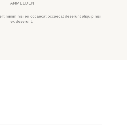
ANMELDEN
lit minim nisi eu occaecat occaecat deserunt aliquip nisi
ex deserunt.
(2 noten)