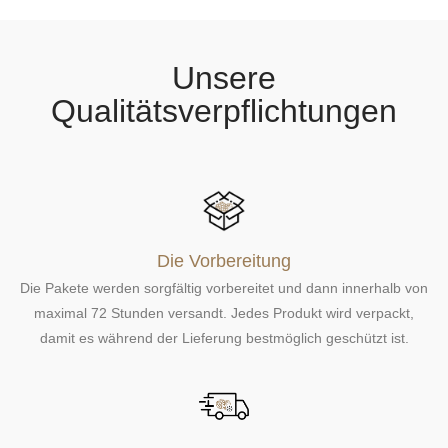
r
c
b
t
l
Unsere
e
g
Qualitätsverpflichtungen
e
n
Die Vorbereitung
Die Pakete werden sorgfältig vorbereitet und dann innerhalb von
maximal 72 Stunden versandt. Jedes Produkt wird verpackt,
damit es während der Lieferung bestmöglich geschützt ist.
Der Transport