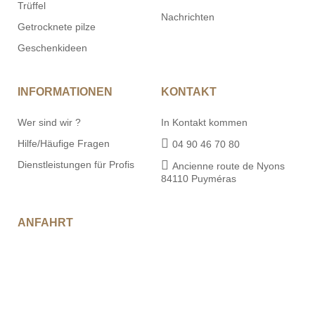
Die konservierte schwarze
Die Fabrik von PLANTIN
Trüffel
Nachrichten
Getrocknete pilze
Geschenkideen
INFORMATIONEN
KONTAKT
Wer sind wir ?
In Kontakt kommen
Hilfe/Häufige Fragen
04 90 46 70 80
Dienstleistungen für Profis
Ancienne route de Nyons
84110 Puyméras
ANFAHRT