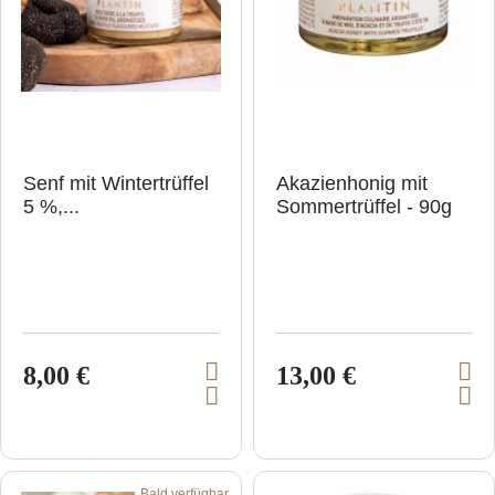
b
t
t
l
e
g
e
n
Senf mit Wintertrüffel
Akazienhonig mit
5 %,...
Sommertrüffel - 90g
8,00 €
13,00 €
V
V
I
I
i
i
n
n
e
e
d
d
e
e
w
w
n
n