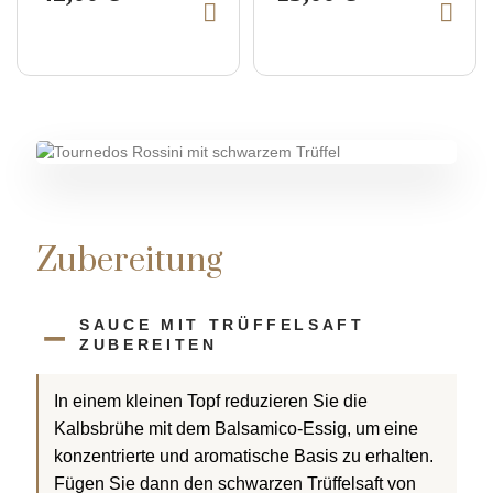
I
I
i
i
n
n
e
e
d
d
e
e
w
w
n
n
p
p
W
W
a
a
r
r
r
r
o
o
e
e
n
n
d
d
k
k
u
u
o
o
r
r
c
c
b
b
t
t
l
l
Zubereitung
e
e
g
g
e
e
n
n
SAUCE MIT TRÜFFELSAFT
ZUBEREITEN
In einem kleinen Topf reduzieren Sie die
Kalbsbrühe mit dem Balsamico-Essig, um eine
konzentrierte und aromatische Basis zu erhalten.
Fügen Sie dann den schwarzen Trüffelsaft von