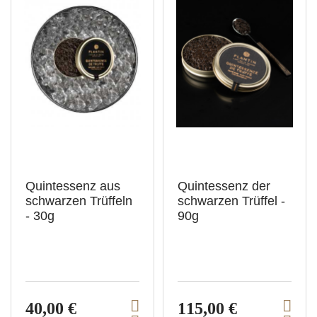
Quintessenz aus
Quintessenz der
schwarzen Trüffeln
schwarzen Trüffel -
- 30g
90g
40,00 €
115,00 €
V
V