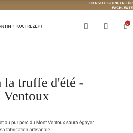
DIENSTLEISTUNGEN FÜR
FACHLEUTE
0
ANTIN
KOCHREZEPT
la truffe d'été -
u Ventoux
é et au pur porc du Mont Ventoux saura égayer
(4 Bewertungen)
 sa fabrication artisanale.