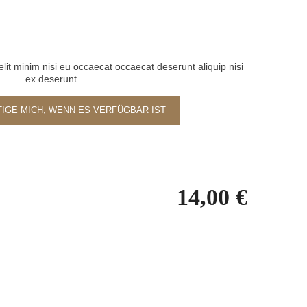
lit minim nisi eu occaecat occaecat deserunt aliquip nisi
ex deserunt.
IGE MICH, WENN ES VERFÜGBAR IST
14,00 €