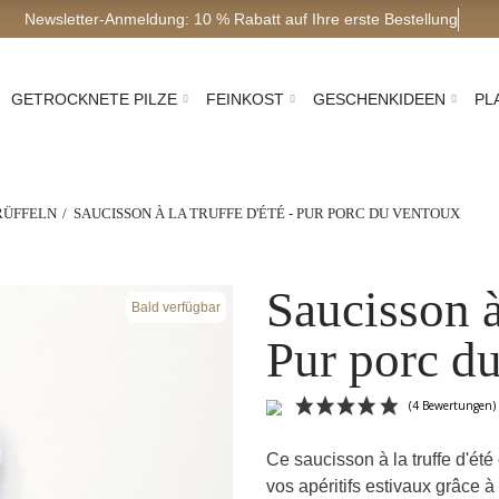
Newsletter-Anmeldung: 10 % Rab
GETROCKNETE PILZE
FEINKOST
GESCHENKIDEEN
PL
TRÜFFELN
SAUCISSON À LA TRUFFE D'ÉTÉ - PUR PORC DU VENTOUX
Saucisson à 
Bald verfügbar
Pur porc d
Ce saucisson à la truffe d'ét
vos apéritifs estivaux grâce à