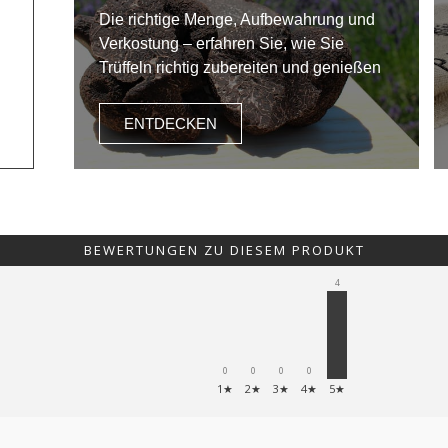
Die richtige Menge, Aufbewahrung und
Verkostung – erfahren Sie, wie Sie
Trüffeln richtig zubereiten und genießen
ENTDECKEN
BEWERTUNGEN ZU DIESEM PRODUKT
4
0
0
0
0
1★
2★
3★
4★
5★