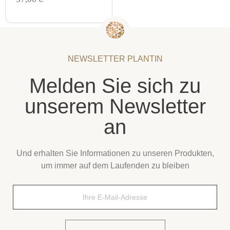
e
w
p
r
o
NEWSLETTER PLANTIN
d
u
Melden Sie sich zu
c
t
unserem Newsletter
an
Und erhalten Sie Informationen zu unseren Produkten,
um immer auf dem Laufenden zu bleiben